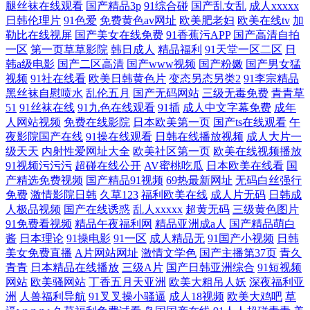
腿丝袜在线观看
国产精品3p
91综合碰
国产乱女乱
成人xxxxx
日韩伦理片
91色爱
免费黄色av网址
欧美肥老妇
欧美在线tv
加
勒比在线视屏
国产美女在线免费
91香蕉污APP
国产高清自拍
一区
第一页草草影院
韩日成人
精品福利
91天堂一区二区
日
韩a级电影
国产二区高清
国产www视频
国产粉嫩
国产男女猛
视频
91社在线看
欧美日韩黄色片
变态另态另类2
91李宗精品
黑丝袜自慰喷水
乱伦五月
国产无码网站
三级无毒免费
青青草
51
91丝袜在线
91九色在线观看
91插
成人中文字幕免费
成年
人网站视频
免费在线影院
日本欧美第一页
国产ts在线观看
午
夜影院国产在线
91操在线观看
日韩在线播放视频
成人大片一
级天天
内射性爱网址大全
欧美社区第一页
欧美在线视频播放
91视频污污污
超碰在线公开
AV蜜桃吃瓜
日本欧美在线看
国
产精选免费视频
国产精品91视频
69热最新网址
无码白丝强行
免费
激情影院日韩
久草123
福利欧美在线
成人片无码
日韩成
人极品视频
国产在线诱惑
乱人xxxxx
超黄无码
三级黄色图片
91免费看视频
精品午夜福利网
精品亚洲成a人
国产精品萌白
酱
日本理论
91操电影
91一区
成人精品无
91国产小视频
日韩
美女免费直播
A片网站网址
激情文学色
国产主播第37页
青久
青青
日本精品在线播放
三级A片
国产日韩亚洲综合
91短视频
网站
欧美骚网站
丁香五月天亚洲
欧美大粗吊人妖
深夜福利亚
洲
人兽福利导航
91叉叉操小骚逼
成人18视频
欧美大鸡吧
草