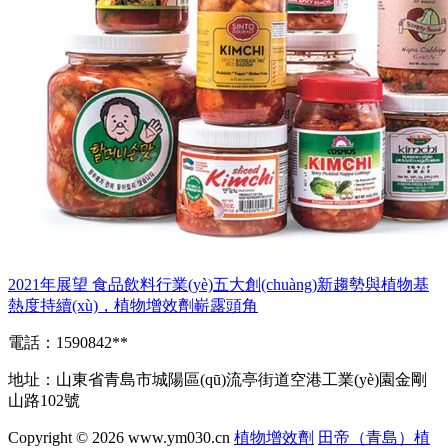
2021年展望 食品飲料行業(yè)五大創(chuàng)新趨勢與植物基
熱度持續(xù)，植物增效劑嶄露頭角
電話：1590842**
地址：山東省青島市城陽區(qū)流亭街道空港工業(yè)園金剛
山路102號
Copyright © 2026
www.ym030.cn
植物增效劑
田帝（青島）植