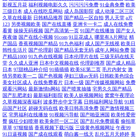
影视五月花
福利视频电影久久
污污污污免费
91金典免费
欧美
三级日本
成人在线吃瓜网站
成人岛国影院
成人动漫二区三区
久草在线最新
日韩精品推荐
国产精品一区自拍
男人天堂
a片
123
另类视频欧美
国产在线直播
亚洲卡一卡二
成人在线免费
看黄
操操无码视频
国产高清第一页
91国产在线播放
国产女人
夜夜做
国产在线小视频
91com
91豆花成人
哪里有A片网址
精
产国品
香蕉视频国产精品
91九色福利
成人国产无线视
欧美日
韩性生活片
国产伦理剧
国产精品无套无码
成年人网站免费
国
产精品1000
91九色在线视频
日本伦理片在线
三级无码在线天
堂
久久成人亚洲
日本中文视频在线
伦理剧推荐
国产成人精品
日本
97甜桃品种介绍
91插插插
欧美SE第二页
毛片内射女
激
情另类欧美一二
国产色视频
孕妇三级av无码
日韩欧美色综合
美女社区成人
在线免费看片
日本一级
国产传媒视频网站
免费
观看污网站
最新激情h网站
国产喷浆抽搐
宅男久久国产精品
国产乱肥老妇
最新福利影院
欧美人妖视频网站
窝窝午夜理论
久草视频深夜福利
波多野步中文字幕
日韩福利网址导航
91精
品国产社区
超碰无码在线
欧美日韩高清免费
国产激情视频三
区
宅男福利在线播放
91视频污导航
国产啪亚洲国
欧美性爱密
臀
疯狂少妇喷潮
欧美肏屄一区二区
国产乱伦免费观看
偷拍草
草草
97狠狠插
香蕉视频下载污版
三级黄色视频网址
午夜99
91日逼视频
国产成在线观看
萌白酱一线天
乱伦五月天婷婷
美