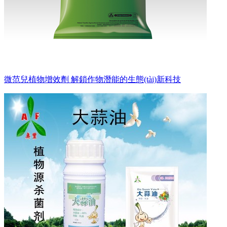
微范兒植物增效劑 解鎖作物潛能的生態(tài)新科技