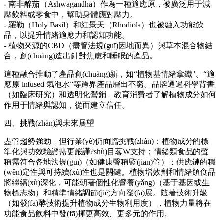
- 南非醉茄（Ashwagandha）作為一種適應原，被廣泛用于減
壓飲料或零食中，幫助身體應對壓力。
- 羅勒（Holy Basil）和紅景天（Rhodiola）也被融入功能飲
品，以提升情緒適應力和認知功能。
- 植物來源的CBD（盡管法規(guī)因地而異）與草本混合物結
合，創(chuàng)造出針對焦慮和睡眠的產品。
這種融合推動了產品創(chuàng)新，如“植物基情緒拿鐵”、“適
應原 infused 氣泡水”等跨界產品層出不窮。品牌通過科學背書
（如臨床研究）和透明化營銷，教育消費者了解植物成分如何
作用于情緒與認知，從而建立信任。
四、挑戰(zhàn)與未來展望
盡管趨勢強勁，但行業(yè)仍面臨挑戰(zhàn)：植物成分的標
準化與功效驗證需更嚴謹?shù)目茖W支持；情緒類食品的聲
稱需符合各地法規(guī)（如健康聲稱監(jiān)管）；供應鏈的穩
(wěn)定性與可持續(xù)性也是關鍵。植物增效劑和情緒類食品
將繼續(xù)深化，可能朝著個性化營養(yǎng)（基于基因或生
物標志物）和精準情緒調節(jié)方向發(fā)展。隨著技術升級
（如發(fā)酵技術提升植物成分生物利用度），植物力量將在
功能食品飲料中發(fā)揮更高效、更多元的作用。