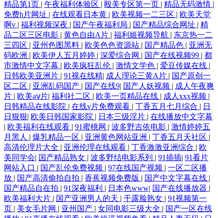
精品第1页
|
午夜福利体验区
|
殴美专区第一页
|
精品无码激情
|
免费h片网址
|
在线观看日本黄
|
欧美视频一二三区
|
欧美天堂
啊v
|
福利视频深夜
|
国产午夜福利局
|
国产精品综合网址
|
精
品二区三区电影
|
黄色自由A片
|
福利姬视频导航
|
东京热一二
三四区
|
亚州色图黑料
|
欧美色色资源站
|
国产精品色
|
亚洲无
码欧洲
|
欧美伊人五月婷婷
|
深爱综合网
|
国产在线视频99
|
都
市激情中文字幕
|
欧美疯狂乱伦
|
激情文学色
|
爱豆传媒在线
|
日韩欧美亚洲片
|
91视在线精
|
成人理论三黄A片
|
国产原创一
区二区
|
亚洲乱码国产
|
国产在线9
|
国产人妖视频
|
成人午夜爽
片
|
欧美aⅴ片
|
福利社二区
|
欧美一页精品在线
|
成人xxx视频
|
日韩精品在线影院
|
在线v片免费观看
|
丁香五月七月综合
|
日
日狠狠
|
欧美日韩国家影院
|
日本三级淫片
|
在线播放中文字幕
|
欧美福利在线观看
|
91蜜桃网
|
波多野吉依电影
|
激情婷婷五
月黑人
|
爆乳精品一区
|
亚洲黄色网站亚洲
|
丁香五月天社区
|
高清伦理片大全
|
亚洲伦理在线观看
|
丁香激激亚洲综合
|
欧
美同学会
|
国产精品熟女
|
波多野结电影系列
|
91插插
|
91看片
网站入口
|
国产乱伦免费视频
|
97在线国产视频
|
一区二区播
放
|
国产高清偷拍自拍
|
香蕉视频免费版
|
国产中文字幕在线
|
国产精品自在拍
|
91深夜福利
|
日本色www
|
国产在线播放器
|
欧美福利大片
|
国产亚洲男人的天
|
干露脸熟女
|
91视频第一
页
|
美女毛片网
|
亚州国产
|
女同电影三级大全
|
国产一区在线