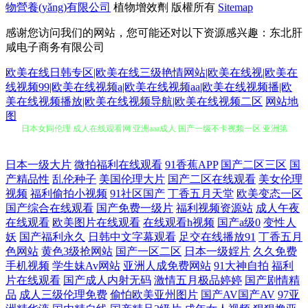
物營養(yǎng)有限公司
植物增效劑
版權所有
Sitemap
感谢您访问我们的网站，您可能还对以下资源感兴趣：东北肝
咸电子商务有限公司
欧美在线日韩专区|欧美在线三级艳情网站|欧美在线视|欧美在
线视频99|欧美在线视频a|欧美在线视频aa|欧美在线视频播|欧
美在线视频播放|欧美在线视频导航|欧美在线视频二区
网站地
日本女同伦理 成人在线观看网 亚洲aaa成人 国产一级不卡视频一区 亚洲第
图
一a亚洲 国产永久免费视频 亚洲黑丝高跟福利 国产在线91论坛 影音先锋
日本一级大片
微拍福利在线观看
91香蕉APP
国产二区三区
国
产精品性
乱伦种子
美国伦理大片
国产二区在线观看
美女伦理
男潮吹 国产成人精品一 福利导航视频 中文字幕一区 国产69永久免费视频
视频
福利偷拍小视频
91社区国产
丁香五月天堂
欧美变态一区
国产综合在线观看
国产免费一级片
福利视频资源站
成人午夜
国产性爱在线亚洲 成人海角社区 日韩精品亚洲精品 春色直播视频在线观
在线观看
欧美图片在线观看
在线观看h视频
国产a级0
变性人
妖
国产福利永久
日韩中文字幕观看
足交在线播放91
丁香五月
色网站
黄色3级抢网站
国产一区二区
日本一级婬片
久久免费
看 日韩免费中 电影苹果在线播放 日韩欧美八 电影网在线观看电影 日韩中
手机视频
学生妹Av网站
亚洲人成免费网站
91大神自拍
福利
片在线观看
国产成人内射无码
激情五月极品婷婷
国产剧情精
文字幕网先锋资 豆花日韩成人社区 日韩一卡2卡三卡四卡新区 夫妇交换性
品
成人三级伦理免费
偷怕欧美亚州图片
国产AV国产AV
97亚