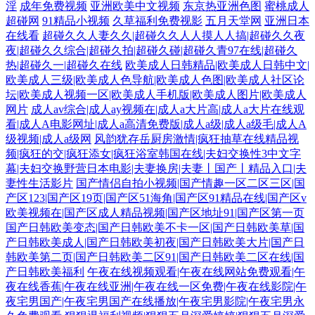
淫
成年免费视频
亚洲欧美中文视频
东京热亚洲色图
蜜桃成人
超碰网
91精品小视频
久草福利免费视影
五月天堂网
亚洲日本
在线看
超碰久久人妻久久|超碰久久人人摸人人搞|超碰久久夜
夜|超碰久久综合|超碰久拍|超碰久碰|超碰久青97在线|超碰久
热|超碰久一|超碰久在线
欧美成人日韩精品|欧美成人日韩中文|
欧美成人三级|欧美成人色导航|欧美成人色图|欧美成人社区论
坛|欧美成人视频一区|欧美成人手机版|欧美成人图片|欧美成人
网片
成人av综合|成人ay视频在|成人a大片高|成人a大片在线观
看|成人A电影网址|成人a高清免费版|成人a级|成人a级毛|成人A
级视频|成人a级网
风韵犹存岳厨房激情|疯狂抽草在线精品视
频|疯狂的交|疯狂添女|疯狂浴室韩国在线|夫妇交换性3中文字
幕|夫妇交换野营日本电影|夫妻换房|夫妻丨国产丨精品入口|夫
妻性生活影片
国产情侣自拍小视频|国产情趣一区二区三区|国
产区123|国产区19页|国产区51海角|国产区91精品在线|国产区v
欧美视频在|国产区成人精品视频|国产区地址91|国产区第一页
国产日韩欧美变态|国产日韩欧美不卡一区|国产日韩欧美草|国
产日韩欧美成人|国产日韩欧美初夜|国产日韩欧美大片|国产日
韩欧美第二页|国产日韩欧美二区91|国产日韩欧美二区在线|国
产日韩欧美福利
午夜在线视频观看|午夜在线网站免费观看|午
夜在线香蕉|午夜在线亚洲|午夜在线一区免费|午夜在线影院|午
夜宅男国产|午夜宅男国产在线播放|午夜宅男影院|午夜宅男永