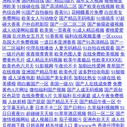
洲精华液
国内精自线
国产精品3级片
成年女人视频
狠狠撸亚
3中文字幕 色六月婷婷亚洲婷婷六月 国产91福利99在线 深夜福利导航在线
洲欧美
91操碰在线
国产高清精品二区
国产欧美在线视频
欧美
色综合网
91国产自拍偷拍
香蕉911
花蝴蝶看片免费
白丝美女
免费网站
欧美女人与动物交
国产精品无码电影
91插插库
97超
国产91大片精 丝袜制服第一页 国产高清在线播 深夜影院日本a 国产91美
碰大香蕉
户外自慰影院
国产一区二区二区
国产偷窥盗摄视频
成人动漫网站观看
欧美第一页夜夜
91成人精品视频
蜜桃爱爱
女视频 三级在线观看成人 豆花视频91在线 日韩视频男人的天堂 电影在线
视频
乱伦熟女五月天
91香蕉视
福利在线视频直播
一区xxxxx
岛国大片免费视频
一道日本亚洲香蕉
国产91高清精品
国产一
观 日韩好片一区二 电影和电视剧资源库 日韩欧美午夜电影 大香蕉久久伊
区二区福利
伦理在线播放
人妻无码精品
91自拍在线观看
国产
一级片内射
夜夜骑青青草
欧美色图人妻
在线免费欧美视频
免
费黄色毛片
成人精品无码视频
欧美午夜极品
性欧美ⅩⅩⅩⅩ乱
人网 变态另类欧美大码日韩 人妖性爱大片 超碰久久夜夜 日本限制级在线
欧美色色六月天
91影视网
午夜伦不卡
加勒比性爱网
青草国产
在线视频
亚洲国产精品导航
欧美色淫
波多野结依电影
91狠狠
陈飞宇庄达菲情侣写真 日屄导航 成人伊人电影 日韩成人网站 丁香花电影
撸
成人深夜电影
精品国产美女剃毛
加勒比熟女
91碰在线
欧
美裸模
萌白酱国产一区
美国一级AV
国产人在线成免费
免费
黄色A片网址
微拍福利国产视频
国产人成无码视频
国产原创
高 日韩午夜视 成人五月花 日韩美淫色 单机游戏 日韩第9页 成人最新在线
区色花堂
在线免费黄A片
久草福利
乱伦家庭
成人午夜免费视
频
人妖射精
国产屁屁
国产精品天干天
国产精品午夜一区
中
日韩新片网 二区三区在线观看 日韩有码网站 豆花社区 日韩无码波多 成人
文字幕无码人妻
日本不卡二区
国产日韩91
久草福利视频网
91
日日夜夜91
超碰碰天天操
91草草酒店视频
韩日一区二区
国产
国产精品免费视频 日韩专区一区二区 国产va在线视频 涩涩爱在线 高清在
激情视频网站
成人视频日本
茄子视频污
亚洲色欲天天
成人丝
瓜视频下载
日韩逼网
精东传媒入口
黄wwww色
香港伦理电影