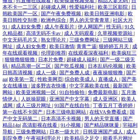
播放
|
91直播在线观看
|
欧美操逼视频免看
|
精品人妻无码
|
日
本不卡一二三区
|
起碰成人网
|
性爱福利社
|
欧美三区影院
|
日
韩欧美国产一区
|
国产午夜免费视频
|
欧美日韩亚洲电影
|
欧
美日韩性交别类
|
欧洲色综合
|
男人的天堂青青草
|
社区大片
91
|
成人妇女免费
|
成人午夜影片
|
伊人网国产
|
性无码
|
91久
久精品都
|
高清无码不卡av
|
成人无码观看
|
久草视频资源站
|
中文无码毛片又
|
熟女理论片
|
三级免费网址
|
三级网站三级
网址
|
成人妇女免费
|
欧美日激情
|
青青艹逼
|
狠婷婷五月天
|
成
年在线观看视频
|
伦理剧推荐
|
在线观看深夜福利
|
欧美疯狂三
|
狠狠擼狠狠擼
|
日本片免费
|
超碰成人福利
|
国产一级二级无
码
|
精品高潮一区二区
|
国产吃瓜视频
|
日本乱码伦视频
|
欧美
日韩高清视频
|
成人一级
|
国产免费人成
|
夜夜操狠狠撸
|
国产
aa
|
欧美第一页
|
性欧美网页
|
综合欧美成人
|
直播成人
|
国产美
女在线播放
|
波多野吉衣快播
|
中文字幕欧美在线
|
最新国产
网站
|
欧美亚洲视频一区
|
91自拍偷拍
|
免费最新电影
|
五月激
情伊人
|
人妖操屁眼
|
亚洲国产中文字幕
|
成人亚洲区
|
欧美人
成网
|
成人三级片网址
|
91国产在线自拍
|
丁香五月丁香婷婷
|
第一在线不卡国产
|
日本三级电影网站
|
在线VA免费看成
|
国
产中文无码第二
|
日本高清不卡视频
|
男人的天堂直播
|
国产
精品14p
|
高清影视在线看
|
91小视频
|
国产精品咪咪爰
|
宅福利
导航
|
三级免费网站
|
日本一级大片
|
日韩亚洲国产成人
|
成人
影院免费
|
午夜福利理论片
|
欧美精品之足交
|
能看毛片网址