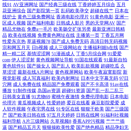
线91
AV亚洲网址
国产经典三级在线
丁香婷婷五月综合
五月
肉麻对白在线 亚洲高清无码一区 超碰九九 在线88 人人操在线观看 国产激
花亚洲综合
国产影院第一页
乱码欧美孕交
超碰在线艹
日本在
线护士
黄色三级免费网址
香港电影伦理片
91黄色电影
亚洲一
情一区二区 亚洲欧美一区中文日本 免费黑丝自慰网 八戒影院在线观看 91
区成人视频
国产福利电影
日韩成人影片
男的天堂网AV
国产
精品尤物在
免费a一毛片
欧美肠交扩张另类
最新亚洲日韩精
品
欧美在线视频
免费黄色网址在线
主播第一页
丁香五月网
欧日 日韩免费高清专区 国产美女18网 亚洲中文字幕乱伦 免费午夜高 a高
性爱东京热
草逼视频78
国产成人免费无码
高清日韩无码视频
宗和网五月天
日b视频
成人三级网站在
主播福利姬h在线
国产
清视频 日精品久久 国产欧美精品 一区二区三国 女人j部裸露无遮 成全视
精一精二区
基情涩涩网
51漫画成人
丁香5月综合网
91爱爱
com
伊人涩涩射
黄色视频网址导航
91国在线观看
91最新自拍
黄色软件91
国产操女人
国产乱人
欧美乱欲视频
超碰吃瓜
久
频在线观看大全 亚瑟AV亚洲精品一区二区 另类欧美色 97视频色色 日久久
草涩涩
最新在线A片网址
黄色视屏网站
欧美午夜寂寞影院
新
视觉影视
成人写真福利
欧美内射网址
日本中文字幕无码
97日
午夜免费做爱 国产系列精品视频 中国三级网站 欧美在线播放不卡 二区三
穴网
成人免费在线
精品国产免费观看
国产不卡高清
91av在线
播放
91制作传媒
岛国av资源
超碰91资源
国产乱一乱二乱三
区不卡不卡视频 亚洲aⅴ精品在线播放 可以看黄的 91中文永久 日韩vt中文
日韩美女直播
91尤物69
蜜桃午夜激情
免费伦理电影
日本电影
伦理片
黄瓜视频成人
性爱婷婷
爱豆在线看
麻豆影院爱爱
成
人软件视频
午夜宅男在线
91专区在线
狠狠干欧美
国产三级国
国产美女网站视频 一级电影在线 欧美性00 都市激情亚洲91 亚洲免费看片
产
国产欧美日韩在线
97五月天婷婷
日韩在线网
91福利社视频
福利导航
A片三级网站
久草视频8
香蕉APP污视频
艹艹艹插
免费的黄色的网站 超99国 天堂下载 国精产品深夜 真实国产乱子伦 青娱乐
逼
国产精品五月天
狠狠操欧美性爱
国产绝色精品
精品孕妇无