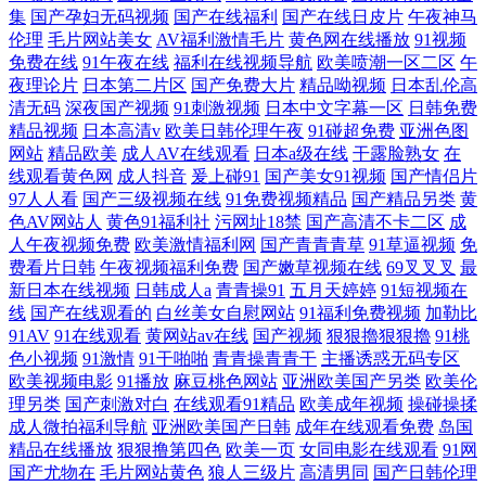
集
国产孕妇无码视频
国产在线福利
国产在线日皮片
午夜神马
伦理
毛片网站美女
AV福利激情毛片
黄色网在线播放
91视频
免费在线
91午夜在线
福利在线视频导航
欧美喷潮一区二区
午
夜理论片
日本第二片区
国产免费大片
精品呦视频
日本乱伦高
清无码
深夜国产视频
91刺激视频
日本中文字幕一区
日韩免费
精品视频
日本高清v
欧美日韩伦理午夜
91碰超免费
亚洲色图
网站
精品欧美
成人AV在线观看
日本a级在线
干露脸熟女
在
线观看黄色网
成人抖音
爰上碰91
国产美女91视频
国产情侣片
97人人看
国产三级视频在线
91免费视频精品
国产精品另类
黄
色AV网站人
黄色91福利社
污网址18禁
国产高清不卡二区
成
人午夜视频免费
欧美激情福利网
国产青青青草
91草逼视频
免
费看片日韩
午夜视频福利免费
国产嫩草视频在线
69叉叉叉
最
新日本在线视频
日韩成人a
青青操91
五月天婷婷
91短视频在
线
国产在线观看的
白丝美女自慰网站
91福利免费视频
加勒比
91AV
91在线观看
黄网站av在线
国产视频
狠狠擼狠狠擼
91桃
色小视频
91激情
91干啪啪
青青操青青干
主播诱惑无码专区
欧美视频电影
91播放
麻豆桃色网站
亚洲欧美国产另类
欧美伦
理另类
国产刺激对白
在线观看91精品
欧美成年视频
操碰操揉
成人微拍福利导航
亚洲欧美国产日韩
成年在线观看免费
岛国
精品在线播放
狠狠撸第四色
欧美一页
女同电影在线观看
91网
国产尤物在
毛片网站黄色
狼人三级片
高清男同
国产日韩伦理