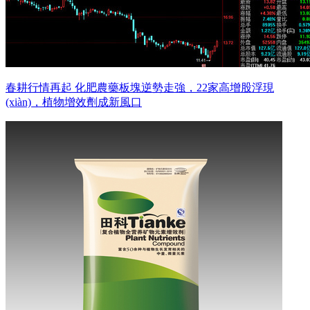
春耕行情再起 化肥農藥板塊逆勢走強，22家高增股浮現
(xiàn)，植物增效劑成新風口