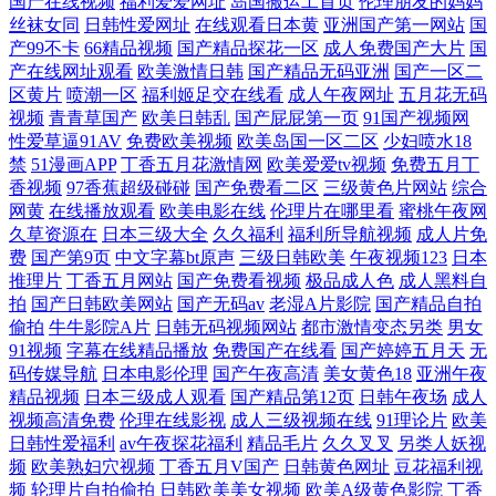
国产在线视频
福利爱爱网址
岛国搬运工首页
伦理朋友的妈妈
丝袜女同
日韩性爱网址
在线观看日本黄
亚洲国产第一网站
国
人区 亚洲国产精品露脸 想要导航网页 午夜大片免费观 四迈影院 日日噜噜
产99不卡
66精品视频
国产精品探花一区
成人免费国产大片
国
产在线网址观看
欧美激情日韩
国产精品无码亚洲
国产一区二
日韩美女在线视频一区 日本高清视频网站 日本最新中文字幕 日韩精品一
区黄片
喷潮一区
福利姬足交在线看
成人午夜网址
五月花无码
视频
青青草国产
欧美日韩乱
国产屁屁第一页
91国产视频网
性爱草逼91AV
免费欧美视频
欧美岛国一区二区
少妇喷水18
卡2卡3卡4卡乱码 AV午夜激情 成全视频在线观看免费看视频 福利视频导
禁
51漫画APP
丁香五月花激情网
欧美爱爱tv视频
免费五月丁
香视频
97香蕉超级碰碰
国产免费看二区
三级黄色片网站
综合
航网址 国产精品日本一区二区在线播放 国产日韩激情综合一区 国产在线
网黄
在线播放观看
欧美电影在线
伦理片在哪里看
蜜桃午夜网
久草资源在
日本三级大全
久久福利
福利所导航视频
成人片免
观看人成视频 国产在线精品一区二区不卡了 国产人免费 国产免费露脸 国
费
国产第9页
中文字幕bt原声
三级日韩欧美
午夜视频123
日本
推理片
丁香五月网站
国产免费看视频
极品成人色
成人黑料自
拍
国产日韩欧美网站
国产无码av
老湿A片影院
国产精品自拍
产一卡日韩在线 国产性爱在线观看 国产一区二区三区影院 精品日韩一 精
偷拍
牛牛影院A片
日韩无码视频网站
都市激情变态另类
男女
91视频
字幕在线精品播放
免费国产在线看
国产婷婷五月天
无
品国产成 韩日理论免费电影 黑丝免费91 韩日欧美三区 国产精品合集一区
码传媒导航
日本电影伦理
国产午夜高清
美女黄色18
亚洲午夜
精品视频
日本三级成人观看
国产精品第12页
日韩午夜场
成人
视频高清免费
伦理在线影视
成人三级视频在线
91理论片
欧美
二区 福利影院在线播放 电视剧在线观看 成人网视频 成人免费视频播放 超
日韩性爱福利
av午夜探花福利
精品毛片
久久叉叉
另类人妖视
频
欧美熟妇穴视频
丁香五月V国产
日韩黄色网址
豆花福利视
碰成人39国产精品资源
频
轮理片自拍偷拍
日韩欧美美女视频
欧美A级黄色影院
丁香