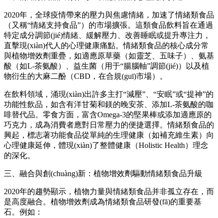
2020年，全球疫情帶來的壓力與焦慮情緒，加速了情緒類食品
（又稱“情緒支持食品”）的市場擴張。這類食品飲料旨在通過
特定成分調節(jié)情緒、緩解壓力、改善睡眠或提升專注力，
直擊現(xiàn)代人的心理健康痛點。情緒類食品的核心成分常
與植物增效劑重疊，如適應原草藥（如靈芝、五味子）、氨基
酸（如L-茶氨酸）、益生菌（用于“腸腦軸”調節(jié)）以及植
物衍生的大麻二酚（CBD，在合規(guī)市場）。
在飲料領域，涌現(xiàn)出許多主打“減壓”、“安眠”或“提神”的
功能性飲品，如含有洋甘菊和鎂的晚安茶、添加L-茶氨酸的咖
啡替代品。零食方面，富含Omega-3的堅果棒或添加適應原的
巧克力，成為消費者應對日常壓力的便捷選擇。情緒類食品的
興起，標志著功能食品從單純的生理健康（如補充維生素）向
心理健康延伸，體現(xiàn)了整體健康（Holistic Health）理念
的深化。
三、融合與創(chuàng)新：植物增效劑驅動情緒類食品升級
2020年的趨勢顯示，植物力量與情緒類食品并非孤立存在，而
是高度融合。植物增效劑成為情緒類食品研發(fā)的重要基
石。例如：