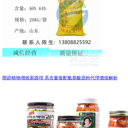
開辟植物增效新路徑 高含量復配氨基酸原粉代理價值解析