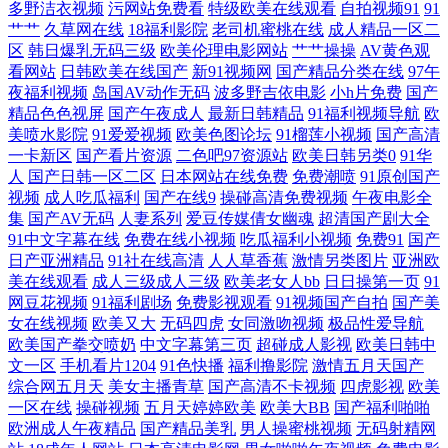
多野洁衣视频
污网站免费看
特级欧美在线观看
自拍视频91
91
狼人 99精品国产麻 欧洲亚洲一区二区三 超碰97人在线 日本一本二本三区
艹艹
久草网在线
18福利影院
老司机蜜桃在线
成人精品一区二
区
韩日爆乳无码三级
欧美伦理电影网站
艹艹操操
AV黄色观
看网站
日韩欧美在线国产
新91视频网
国产精品分类在线
97午
成人欧美一区二区三区 日韩有码va 国产91视频播放 丝袜AV五月天堂 国产
夜福利视频
岛国AV动作无码
波多野吉依电影
小h片免费
国产
精品色色视屏
国产午夜成人
最新日韩精品
91福利视频导航
欧
精品h片在 亭亭五月综合 国产乱码卡二卡三卡老狼 香蕉网在线日 国产天
美喷水影院
91爱爱视频
欧美色图论坛
91榴莲小视频
国产高清
一卡新区
国产看片资源
二色吧97资源站
欧美日韩另类0
91华
天在线 亚洲国产日韩欧美高清 黄草莓视频在线观看 伊人91大香蕉 久草福
人
国产日韩一区二区
日本网站在线免费
免费潮喷
91原创国产
视频
成人吃瓜福利
国产在线9
操碰高清免费视频
午夜电影全
集
国产AV无码
人妻系列
爱豆传媒倩女幽魂
超清国产剧大全
利在线观看 中文字幕乱码视频网 av狼有码 人人影视下载 成人动漫亚洲欧
91中文字幕在线
免费在线小视频
吃瓜福利小视频
免费91
国产
日产亚洲精品
91社在线高清
人人草香蕉
激情另类图片
亚洲欧
美 日韩免费观看 观看地址 四虎精品福利导航 国产综合社区 91视频app免
美在线观看
成人三级成人三级
欧美老女人bb
日日操第一页
91
网豆花视频
91福利剧场
免费影视观看
91视频国产自拍
国产美
费 老湿影院福利在现 福利社毛片 国产一区二区免费播 抽插白虎黑人干亚
女在线视频
欧美又大
无码四虎
女同激吻视频
极品性爱导航
欧美国产拳交喷奶
中文字幕第三页
超碰成人影视
欧美日韩中
文一区
手机看片1204
91色快播
福利撸影院
激情五月天国产
洲 91小伙伴中 欧美性交综合网站 99视频在 欧美性爱派对网站 91网页入口
综合网五月天
美女主播青草
国产高清不卡视频
四虎影视
欧美
一区在线
操碰视频
五月天婷婷欧美
欧美大BB
国产福利啪啪
免费 欧美A片色图图片 最近日本在线观看 免费国产一级—片内 51视频在
欧洲成人午夜精品
国产精品美乳
男人操蜜桃视频
无码射精网