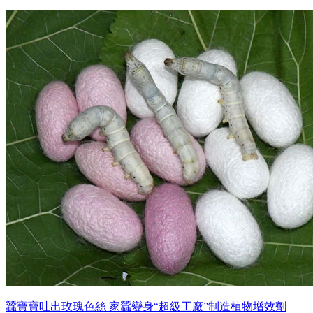
蠶寶寶吐出玫瑰色絲 家蠶變身“超級工廠”制造植物增效劑