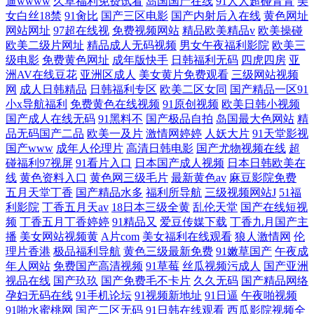
逼wwww
久草福利免费试看
岛国国产在线
91人人超碰青青
美
女白丝18禁
91肏比
国产三区电影
国产内射后入在线
黄色网址
网站网址
97超在线视
免费视频网站
精品欧美精品v
欧美操碰
欧美二级片网址
精品成人无码视频
男女午夜福利影院
欧美三
级电影
免费黄色网址
成年版快手
日韩福利无码
四虎四房
亚
洲AV在线豆花
亚洲区成人
美女黄片免费观看
三级网站视频
网
成人日韩精品
日韩福利专区
欧美二区女同
国产精品一区91
小x导航福利
免费黄色在线视频
91原创视频
欧美日韩小视频
国产成人在线无码
91黑料不
国产极品自拍
岛国最大色网站
精
品无码国产二品
欧美一及片
激情网婷婷
人妖大片
91天堂影视
国产www
成年人伦理片
高清日韩电影
国产尤物视频在线
超
碰福利97视屏
91看片入口
日本国产成人视频
日本日韩欧美在
线
黄色资料入口
黄色网三级毛片
最新黄色av
麻豆影院免费
五月天堂丁香
国产精品水多
福利所导航
三级视频网站J
51福
利影院
丁香五月天av
18日本三级全黄
乱伦天堂
国产在线短视
频
丁香五月丁香婷婷
91精品又
爱豆传媒下载
丁香九月国产主
播
美女网站视频黄
A片com
美女福利在线观看
狼人激情网
伦
理片香港
极品福利导航
黄色三级最新免费
91嫩草国产
午夜成
年人网站
免费国产高清视频
91草莓
丝瓜视频污成人
国产亚洲
视品在线
国产玖玖
国产免费毛不卡片
久久无码
国产精品网络
孕妇无码在线
91手机论坛
91视频新地址
91日逼
午夜啪视频
91啪水蜜桃网
国产二区无码
91日韩在线观看
西瓜影院视频全