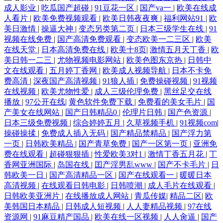
成人影业
|
吃瓜国产超碰
|
91豆花一区
|
国产va一
|
欧美在线成
人看片
|
欧美免费视频观看
|
欧美日韩夜夜爽
|
福利网站91
|
欧
美日激情
|
操逼大神
|
变态另类第二页
|
日本三级学生在线
|
91
视频在线免费
|
国产高清免费观看
|
变态欧美一二三区
|
欧美
在线天堂
|
日本高清免费在线
|
欧美十8页
|
激情五月天丁香
|
欧
美日韩一二三
|
尤物视频电影网站
|
欧美色图东京热
|
日韩中
文在线观看
|
五月婷丁香网
|
欧美成人视频导航
|
日本不卡免
费高清
|
深夜国产高清视频
|
91狼人插
|
免费操碰视频
|
91视频
在线视频
|
欧美尤物性爱
|
成人三级伦理免费
|
黑丝足交在线
播放
|
97公开在线
|
黄色软件免费下载
|
免费看的美女毛片
|
国
产美女在线网站
|
国产日韩精品0
|
伦理片日韩
|
国产色资源
|
日本三级免费视频
|
综合婷婷五月
|
久草视频手机
|
91视频com
|
操碰操揉
|
免费成人插入无码
|
国产精品禁精品
|
国产浮力第
一页
|
日韩欧美精品
|
国产青草免费
|
国产一区第一页
|
亚洲免
费在线观看
|
超碰狠狠插
|
性爱欧美3对1
|
激情丁香五月花
|
丁
香网亚洲国际
|
岛国在线
|
囯产淫男乱www
|
国产不卡毛片
|
日
韩欧美一日
|
国产高清精品一区
|
国产在线观看一
|
暖暖日本
高清视频
|
在线观看日韩电影
|
日韩喷潮
|
成人毛片在线观看
|
日韩欧美亚洲片
|
在线播放成人网站
|
青瓜传媒
|
精品二区
|
欧
美韩国日本精品
|
日韩成人短视频
|
人人妻精品视频
|
97在线
资源网
|
91麻豆精产国品
|
欧美在线一区视频
|
人人肏逼
|
国产