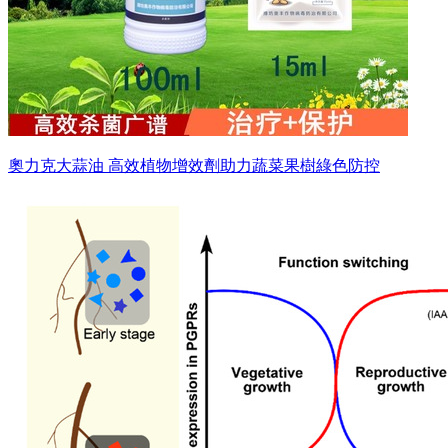
奧力克大蒜油 高效植物增效劑助力蔬菜果樹綠色防控