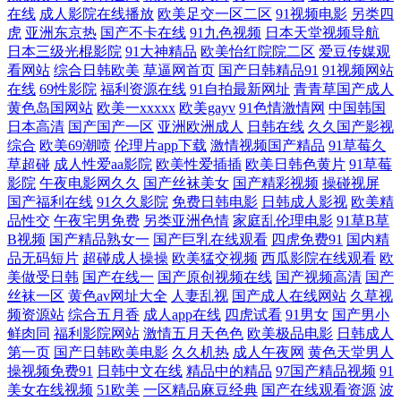
在线
成人影院在线播放
欧美足交一区二区
91视频电影
另类四
线观看免费播放电视剧 神马网电影网在线观看 国产精品+免费 偷拍桃花日
虎
亚洲东京热
国产不卡在线
91九色视频
日本天堂视频导航
日本三级光棍影院
91大神精品
欧美怡红院院二区
爱豆传媒观
韩 国产精品成人观看视频免费 五月天狼友 国内秘果久久 在线观看人成网
看网站
综合日韩欧美
草逼网首页
国产日韩精品91
91视频网站
在线
69性影院
福利资源在线
91自拍最新网址
青青草国产成人
站深夜 另类专区欧美日韩国产 中文字幕在线观看一区 蜜臀网站91 最好看
黄色岛国网站
欧美一xxxxx
欧美gayv
91色情激情网
中国韩国
日本高清
国产国产一区
亚洲欧洲成人
日韩在线
久久国产影视
综合
欧美69潮喷
伦理片app下载
激情视频国产精品
91草莓久
的hd高清电 男人在天堂a视频 91福利版 欧美精品一 91骚碰在线观看 欧美
草超碰
成人性爱aa影院
欧美性爱插插
欧美日韩色黄片
91草莓
影院
午夜电影网久久
国产丝袜美女
国产精彩视频
操碰视屏
日韩aa avtt伊人 青青国产揄拍在线观看 wwwdygodnet电影天堂 日本精品在
国产福利在线
91久久影院
免费日韩电影
日韩成人影视
欧美精
品性交
午夜宅男免费
另类亚洲色情
家庭乱伦理电影
91草B草
B视频
国产精品熟女一
国产巨乳在线观看
四虎免费91
国内精
线 成全视频观看免费高清中国电视剧 日韩欧美一区二区尤物 岛国AV网址
品无码短片
超碰成人操操
欧美猛交视频
西瓜影院在线观看
欧
美做受日韩
国产在线一
国产原创视频在线
国产视频高清
国产
色站导航 国产二区四区六区八区色不卡高清视频 微拍1024 国产日韩欧美
丝袜一区
黄色av网址大全
人妻乱视
国产成人在线网站
久草视
频资源站
综合五月香
成人app在线
四虎试看
91男女
国产男小
视频网址 亚洲 中文 亚洲日韩在线不卡 AV豆花 在线免费在线观看的a 日日
鲜肉同
福利影院网站
激情五月天色色
欧美极品电影
日韩成人
第一页
国产日韩欧美电影
久久机热
成人午夜网
黄色天堂男人
操视频免费91
日韩中文在线
精品中的精品
97国产精品视频
91
夜夜青青草 国产999免 天美传媒妇乱 欧美国产视频 91性色www 欧美午夜
美女在线视频
51欧美
一区精品麻豆经典
国产在线观看资源
波