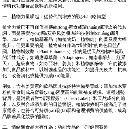
情時代功能食品飲料的新格局。
一、植物力量崛起：從替代到增效的戰(zhàn)略轉型
植物力量已不再僅僅是傳統(tǒng)素食或環(huán)保理念的代名
詞，而是演變?yōu)楣δ苁称凤嬃项I域的技術創(chuàng)新引
擎。2020年，植物基產品（如植物奶、植物肉）的普及度大幅
提升，但更重要的是，植物成分作為“增效劑”的角色日益凸
顯。植物增效劑（Plant Enhancers）指的是從天然植物中提取
的活性成分，如適應原草藥（Adaptogens，如南非醉茄、紅景
天）、超級食物（如奇亞籽、姜黃）和植物多酚等，它們被添
加到食品飲料中，以增強產品的功能性，如提升免疫力、抗氧
化、改善消化或提供持續(xù)能量。
例如，含有姜黃素的飲品因其抗炎特性備受青睞；添加辣木葉
粉的零食則成為營養(yǎng)密度高的能量補充選擇。這種趨勢
背后，是消費者對“清潔標簽”（Clean Label）和天然成分的追
求，以及對合成添加劑的日益警惕。植物增效劑不僅滿足了健
康需求，也符合可持續(xù)發(fā)展和倫理消費的價值觀，成為
品牌差異化競爭的關鍵。
二、情緒類食品大有作為：功能食品的心理健康賽道