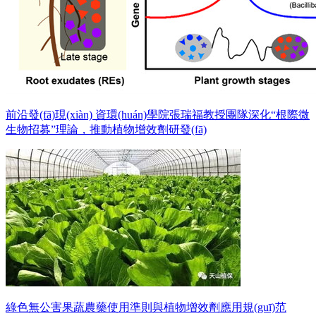
前沿發(fā)現(xiàn) 資環(huán)學院張瑞福教授團隊深化“根際微
生物招募”理論，推動植物增效劑研發(fā)
綠色無公害果蔬農藥使用準則與植物增效劑應用規(guī)范