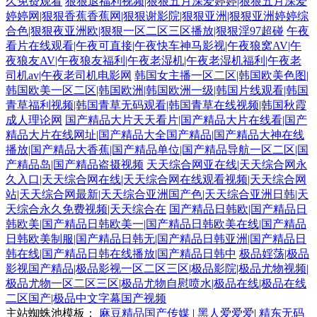
久免费观看
狠狠退福利视频|狠狠五月深爱婷婷|狠狠五月深爱
婷婷网|狠狠香蕉香蕉网|狠狠谢影院|狠狠亚洲|狠狠亚洲婷婷综
合色|狠狠夜亚洲欧|狠狠一区二区三区播放|狠狠淫97超碰
午夜
看片在线观看|午夜可直接|午夜快车神马影视|午夜狼窝AV|午
夜狼友AV|午夜狼友福利|午夜老湿机|午夜老湿机福利|午夜老
司机av|午夜老司机电影网
韩国女主播一区二区|韩国欧美色图|
韩国欧美一区二区|韩国欧洲|韩国欧洲一级|韩国片线观看|韩国
青草福利视频|韩国青草无码观看|韩国青草在线视频|韩国秋霞
成人理论网
国产精品大片天天看片|国产精品大片在线看|国产
精品大片在线网址|国产精品大全国产精品|国产精品大神在线
播放|国产精品大香蕉|国产精品单位|国产精品导航一区二区|国
产精品岛|国产精品盗摄视频
天天综合网亚在线|天天综合网永
久入口|天天综合网在线|天天综合网在线观看视频|天天综合网
站|天天综合网最新|天天综合亚洲国产色|天天综合亚洲日韩|天
天综合永久免费视频|天天综合在
国产精品日韩欧|国产精品日
韩欧美|国产精品日韩欧美一|国产精品日韩欧美在线|国产精品
日韩欧美制服|国产精品日韩无|国产精品日韩亚洲|国产精品日
韩在线|国产精品日韩在线播放|国产精品日韩中
极品婬荡|极品
影视国产精品|极品影视一区二区三区|极品影院|极品尤物视频|
极品尤物一区二区三区|极品尤物自慰喷水|极品在线|极品在线
二区国产|极品中文字幕国产视频
主站蜘蛛池模板：
麻豆精品国产传媒
|
黑人爱爱爱
|
精东无码