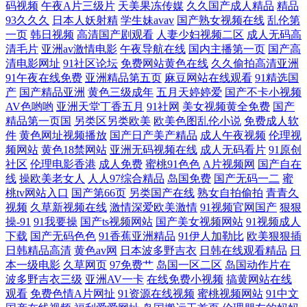
码视频
午夜A片三级片
天美果冻传媒
久久国产成人精品
精品
超碰吧 国产精品va在 亚洲有码转帖 欧美网站在线播放 公日日澡 少妇人妻
93久久久
日本人妖射精
学生妹avav
国产熟女视频在线
乱伦第
一页
韩日视频
高清国产剧观看
人妻少妇视频二区
成人无码高
清毛片
亚洲av激情电影
午夜导航在线
国内主播第一页
国产高
无码专区 亚洲人成日韩中文字幕 无码中文字幕久久日韩 手机影视 日本
清电影网址
91社区论坛
免费网站黄色在线
久久偷拍高清亚洲
91午夜在线免费
亚洲精品第五页
麻豆网站在线观看
91精选国
wvvwa 男人天堂2018新在线版 黄色小视频网站 国产精品亚洲精品爽爽 欧
产
国产精品亚洲
黄色三级成年
五月天婷婷爱
国产不卡小视频
AV色哟哟
亚洲天堂丁香五月
91社网
美女视频黄全免费
国产
精品第一页国
另类区另类欧美
欧美色图乱伦小说
免费成人软
美老女肏屄视频 久久精品嫩草 国产在线每日 国产精品艾草在线观看 超碰
件
黄色网址视频播放
国产日产美产精品
成人午夜视频
伦理视
频网站
黄色18禁网站
亚洲无码视频在线
成人无码看片
91原创
人97最新 av人人草 91网站成人 一级性爱视频 亚洲欧美激情另类 午夜影院
社区
伦理电影香港
成人免费
蜜桃91色色
A片视频网
国产自在
线
操欧美老女人
人人97综合精品
岛国免费
国产无码一二
蜜
在 日韩无码久久免费 全能影视网站 麦片影视网 含羞草传媒成人 国产一级
桃tv网站入口
国产第66页
另类国产在线
熟女自拍偷拍
青青久
视频
久草新视频在线
激情深爱欧美激情
91视频官网国产
狠狠
操-91
91我要操
国产ts视频网站
国产美女视频网站
91视频成人
色 久草资源站AV 黑丝高跟91 国产91破解 操碰自拍 a级免费 AV地址资源
下载
国产无码色色
91香蕉亚洲精品
91伊人加勒比
欧美狠狠插
日韩精品高清
黄色av网
日本波多野吉衣
日韩在线观看精品
日
91九色p 中文字幕亚洲一区 中文字幕一区二 91超碰色情 91新址 91精选视
本一级电影
久草网页
97免费艹
岛国一区二区
岛国动作片在
波多野吉衣三级
亚洲AV一卡
在线免费小视频
搞黄网站在线
频 在线观看片中文在线 亚洲在线视频 亚洲综合另类小说色区 亚洲精品无
观看
免费色情A片网扯
91资源在线视频
蜜桃视频网站
91中文