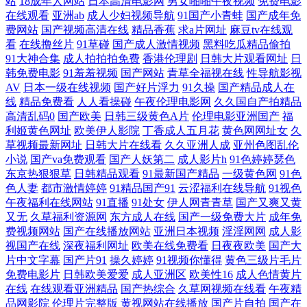
站
18成年人网站
日本高清电影网
男女啪啪午夜视频
免费电影
在线观看
亚洲ab
成人少妇视频导航
91国产小青蛙
国产成年免
线免费观看 免费观看91 真人aa一级高清 欧美成人中文在线 俺去也五月天
费网站
国产视频高清在线
精品香蕉
求a片网址
麻豆tv在线观
看
在线撸丝片
91草碰
国产成人激情视频
黑料吃瓜精品偷拍
色天使怎 国产精品自产拍在线观蜜色月直播 传媒在线观看 性欧美bb 精品
91大神合集
成人拍拍拍免费
香港伦理剧
日韩大片观看网址
日
韩免费电影
91羞羞视频
国产网站
青草全福视在线
性导航影视
国产自产怕 中文字幕在线观看网 欧美性爱入口 肏屄视频看看 色情综合 国
AV
日本一级在线视频
国产好片浮力
91久操
国产精品成人在
线
精品免费看
人人看操碰
午夜伦理电影网
久久国自产拍精品
高清乱码0
国产欧美
日韩三级黄色A片
伦理电影亚洲国产
福
产乱婬 亚洲伦理国产精品 美女18禁无遮挡 91新拍国产在线观看 我要看免
利姬黄色网址
欧美伊人影院
丁香成人五月花
黄色网网址女
久
草视频最新网址
日韩大片在线看
久久亚洲人成
亚州色图乱伦
费的 六月丁香婷婷综合 99热国语精品高清 日韩欧美一区二 国产精品熟女
小说
国产va免费观看
国产人妖第二
成人影片h
91色婷婷瑟色
东京热狠狠草
日韩精品观看
91最新国产精品
一级黄色网
91色
亚洲精品国产综合 老司机福利av 91网站免費观看 日本日屄 国产激情一 亚
色人妻
都市激情婷婷
91精品国产91
云涩福利在线导航
91视色
午夜福利在线网站
91直播
91处女
伊人网青青草
国产又爽又黄
又无
久草福利资源网
东方成人在线
国产一级免费大片
成年免
洲精品男人的天堂 狼友视频久久 91免费公开视频 日韩电影大片中文字幕
费视频网站
国产在线播放网站
亚洲日本视频
淫淫网网
成人影
视国产在线
深夜福利网址
欧美在线免费看
日夜夜欧美
国产大
国产伦精品一区 亚洲无线码一 内射的网站 A片福利 天美传媒毛片 黄瓜视
片中文字幕
国产片91
操久婷婷
91视频你懂得
黄色三级片毛片
免费电影片
日韩欧美爱爱
成人亚洲区
欧美性16
成人色情黄片
在线
在线观看亚洲精品
国产热综合
久草网视频在线看
午夜精
频 91女孩色女导航 免费观看在线高清电影完整版 久久国产网站 国产粗话
品网影院
伦理片完整版
黄视网站在线播放
国产片自拍
国产在